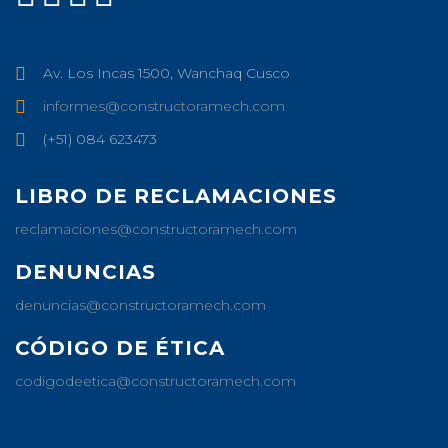
Av. Los Incas 1500, Wanchaq Cusco
informes@constructoramech.com
(+51) 084 623473
LIBRO DE RECLAMACIONES
reclamaciones@constructoramech.com
DENUNCIAS
denuncias@constructoramech.com
CÓDIGO DE ÉTICA
codigodeetica@constructoramech.com