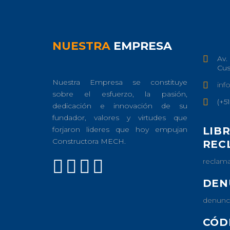
NUESTRA
EMPRESA
Av.
Cu
Nuestra Empresa se constituye
inf
sobre el esfuerzo, la pasión,
(+5
dedicación e innovación de su
fundador, valores y virtudes que
forjaron lideres que hoy empujan
LIB
Constructora MECH.
REC
reclam
DEN
denunc
CÓD