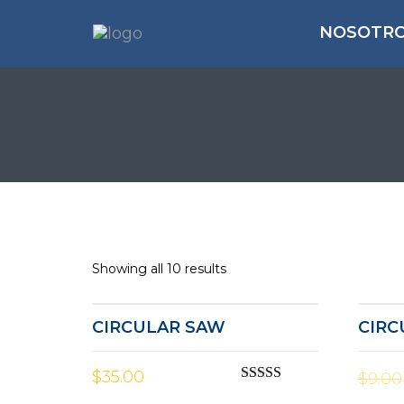
NOSOTR
Showing all 10 results
CIRCULAR SAW
CIRC
$
35.00
$
9.00
Rated