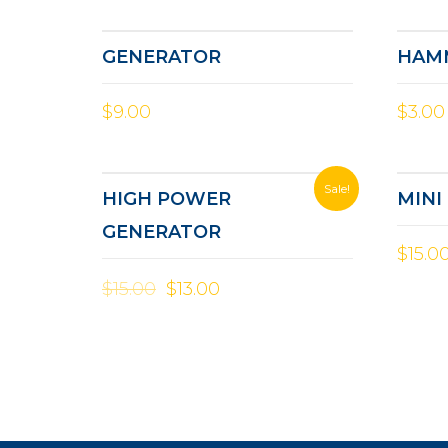
4.50
out of 5
GENERATOR
HAM
$
9.00
$
3.00
Sale!
HIGH POWER
MINI
GENERATOR
$
15.0
$
15.00
$
13.00