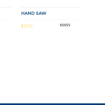
d
2.00
out
of 5
HAND SAW
$
9.00
Rated
3.00
out of 5