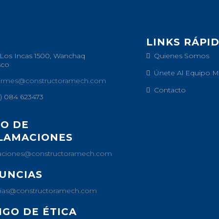
LINKS RÁPI
 Los Incas 1500, Wanchaq
Quienes Somos
sco
Únete Al Equipo 
ormes@constructoramech.com
Contacto
1) 084 623473
RO DE
LAMACIONES
aciones@constructoramech.com
UNCIAS
ias@constructoramech.com
IGO DE ÉTICA