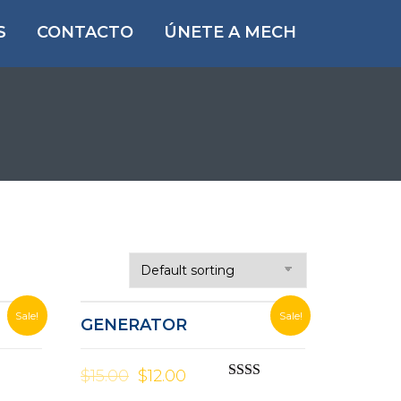
S
CONTACTO
ÚNETE A MECH
Sale!
Sale!
GENERATOR
$
15.00
$
12.00
Rate